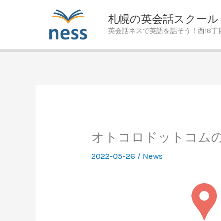
Skip
札幌の英会話スクール
to
英会話ネスで英語を話そう！西18丁
content
オトコロドットコム
2022-05-26
/
News