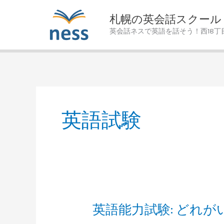
Skip
札幌の英会話スクール
to
英会話ネスで英語を話そう！西18丁
content
英語試験
英語能力試験: どれが