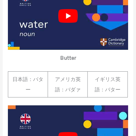
Butter
日本語：バタ
アメリカ英
イギリス英
ー
語：バダァ
語：バター