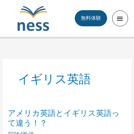
Skip
to
Main
無料体験
content
Men
イギリス英語
アメリカ英語とイギリス英語っ
て違う！？
2024-08-19