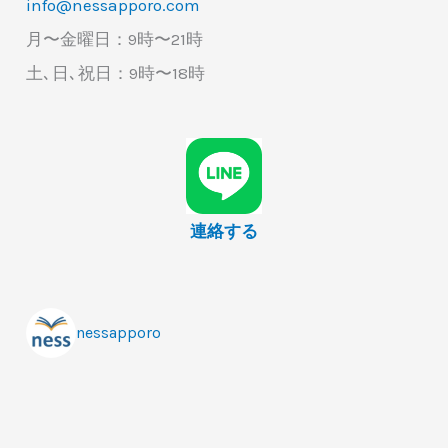
info@nessapporo.com
ス
月〜金曜日：9時〜21時
英
土､日､祝日：9時〜18時
語
っ
て
違
う！？
連絡する
nessapporo