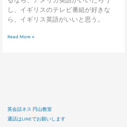
るなら、アメリカ英語がいいだろう
し、イギリスのテレビ番組が好きな
ら、イギリス英語がいいと思う。
ア
Read More »
メ
リ
カ
英
語
と
イ
英会話ネス 円山教室
ギ
通話はLINEでお願いします
リ