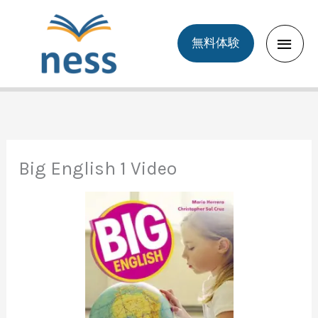
Skip
to
Main
無料体験
content
Men
Big English 1 Video