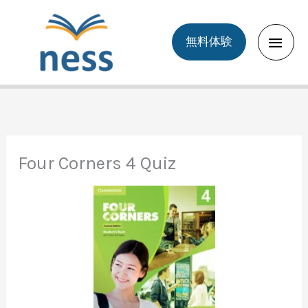
Skip
to
Main
無料体験
content
Men
Four Corners 4 Quiz