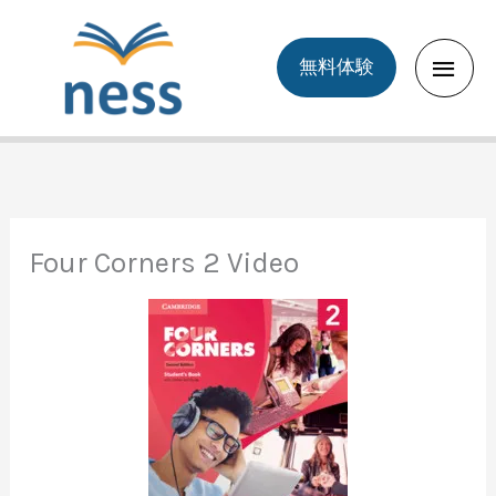
Skip
to
Main
無料体験
content
Men
Four Corners 2 Video