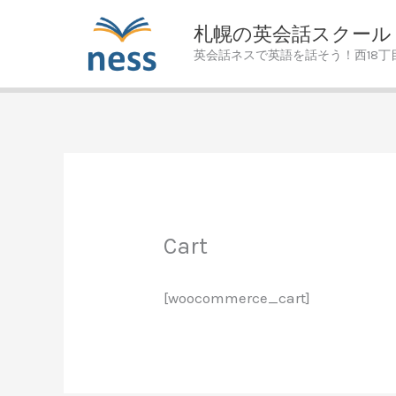
Skip
札幌の英会話スクール
to
英会話ネスで英語を話そう！西18丁
content
Cart
[woocommerce_cart]