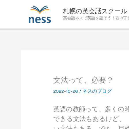
Skip
札幌の英会話スクール
to
英会話ネスで英語を話そう！西18丁
content
文法って、必要？
2022-10-26
/
ネスのブログ
英語の教師って、多くの
できる文法もあるけど、
い文法もある。でも、目