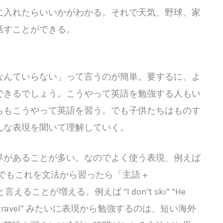
に入れたらいいかがわかる。それで天気、野球、家
話すことができる。
なんていらない」って言うのが簡単。要するに、よ
できるでしょう。こうやって英語を勉強する人もい
ちもこうやって英語を習う。でも子供たちはものす
んな表現を聞いて理解していく。
界があることが多い。なのでよく使う表現、例えば
」は有用。でもこれを文法から習ったら「主語 +
っと言えることが増える。例えば “I don’t ski” “He
hey don’t travel” みたいに表現から勉強するのは、短い海外