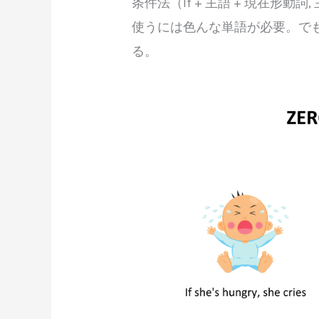
条件法（If + 主語 + 現在形動
使うには色んな単語が必要。で
る。