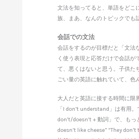
文法を知ってると、単語をどこ
族、まあ、なんのトピックでも
会話での文法
会話をするのが目標だと「文法
く使う表現と応答だけで会話が
て、悪くはないと思う。子供た
ごい量の英語に触れていて、色
大人だと英語に接する時間に限
「I don’t understand
don’t/doesn’t + 動詞」で、も
doesn’t like cheese” “T