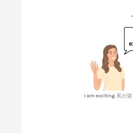
I am exciting
: 私が