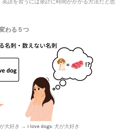
、英語を習うには余計に時間がかかる方法だと思
変わる５つ
肉が大好き →
I love dogs
: 犬が大好き