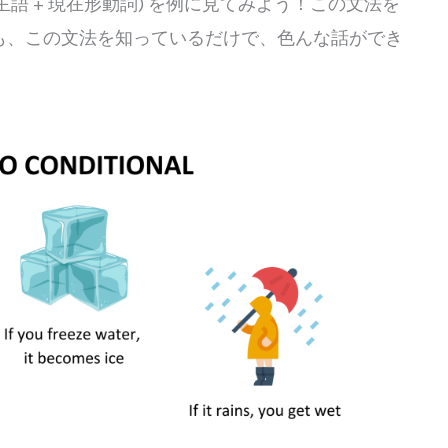
詞, 主語 + 現在形動詞) を例に見てみよう！この文法を
も、この文法を知っているだけで、色んな話ができ