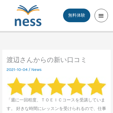
Skip
to
Main
無料体験
content
Men
渡辺さんからの新い口コミ
2021-10-04
/
News
「週に一回程度、ＴＯＥＩＣコースを受講していま
す。 好きな時間にレッスンを受けられるので、仕事