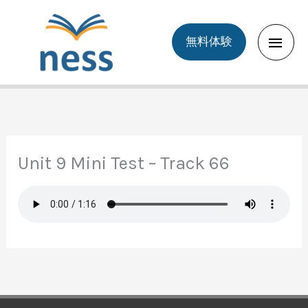
Skip
to
Main
無料体験
content
Men
Unit 9 Mini Test – Track 66