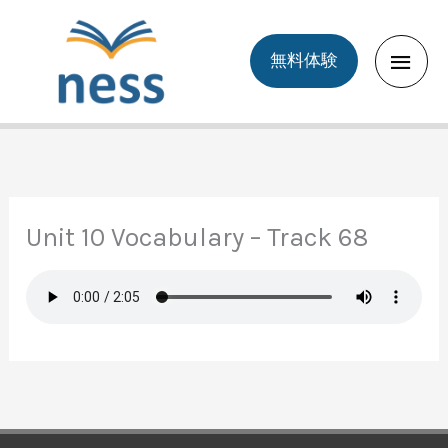
Skip
to
Main
無料体験
content
Men
Unit 10 Vocabulary – Track 68