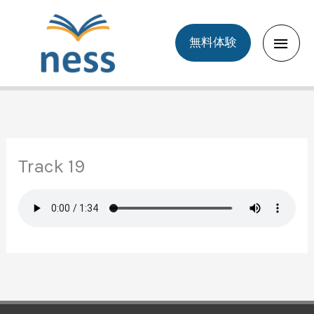
Skip
to
Main
無料体験
content
Men
Track 19