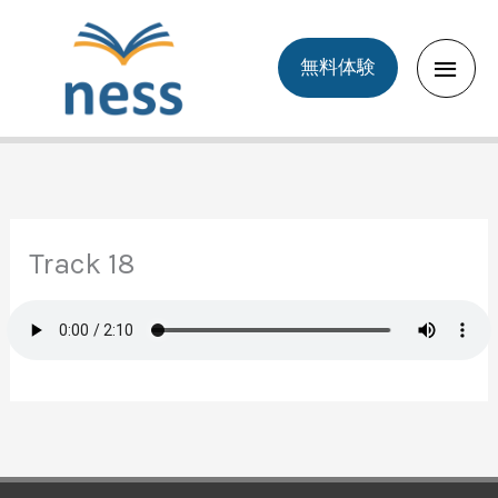
Skip
to
Main
無料体験
content
Men
Track 18