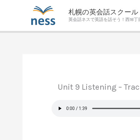
Skip
札幌の英会話スクール
to
英会話ネスで英語を話そう！西18丁
content
Unit 9 Listening – Tra