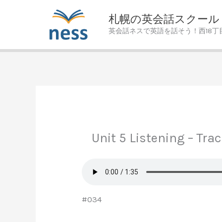
Skip
札幌の英会話スクール
to
英会話ネスで英語を話そう！西18丁
content
Unit 5 Listening – Tra
#034