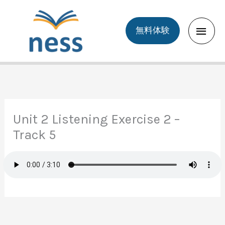
Skip
to
Main
無料体験
content
Men
Unit 2 Listening Exercise 2 –
Track 5