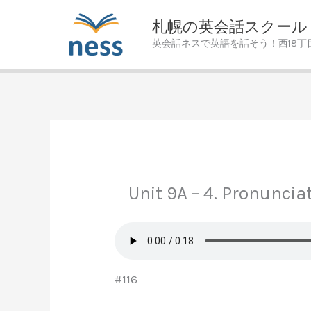
Skip
札幌の英会話スクール
to
英会話ネスで英語を話そう！西18丁
content
Unit 9A – 4. Pronuncia
#116