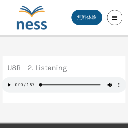
Skip
to
Main
無料体験
content
Men
U8B – 2. Listening