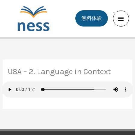
Skip
to
Main
無料体験
content
Men
U8A – 2. Language in Context