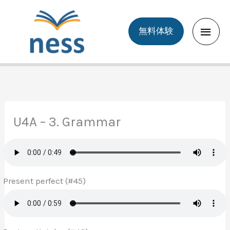
Skip
to
Main
無料体験
content
Men
U4A – 3. Grammar
Present perfect (#45)