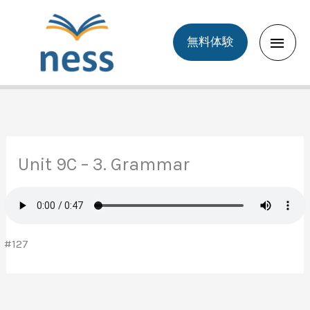
Skip
to
Main
無料体験
content
Men
Unit 9C – 3. Grammar
#127