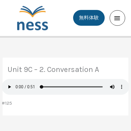
Skip
to
Main
無料体験
content
Men
Unit 9C – 2. Conversation A
#125