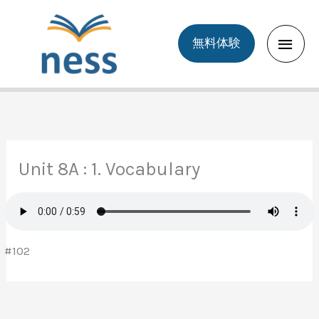
Skip
to
Main
無料体験
content
Men
Unit 8A : 1. Vocabulary
#102