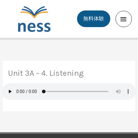
Skip
to
Main
無料体験
content
Men
Unit 3A – 4. Listening