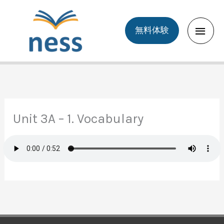
Skip
to
Main
無料体験
content
Men
Unit 3A – 1. Vocabulary