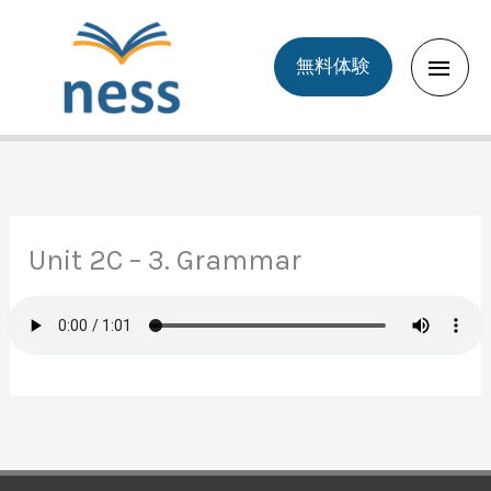
Skip
to
Main
無料体験
content
Men
Unit 2C – 3. Grammar