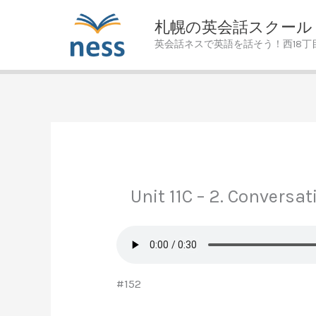
Skip
札幌の英会話スクール
to
英会話ネスで英語を話そう！西18丁
content
Unit 11C – 2. Conversat
#152