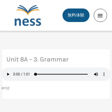
Skip
to
Main
無料体験
content
Men
Unit 8A – 3. Grammar
#112