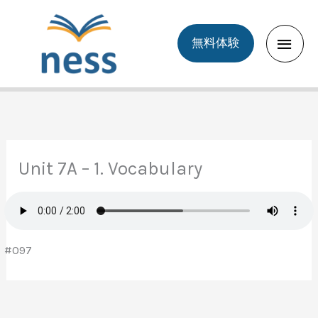
Skip
to
Main
無料体験
content
Men
Unit 7A – 1. Vocabulary
#097