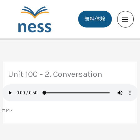
Skip
to
Main
無料体験
content
Men
Unit 10C – 2. Conversation
#147